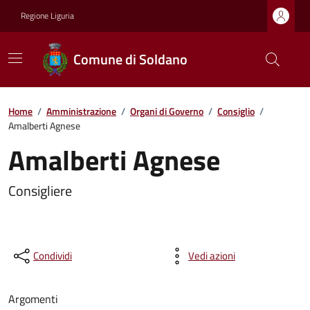
Regione Liguria
Comune di Soldano
Home
/
Amministrazione
/
Organi di Governo
/
Consiglio
/
Amalberti Agnese
Amalberti Agnese
Consigliere
Condividi
Vedi azioni
Argomenti