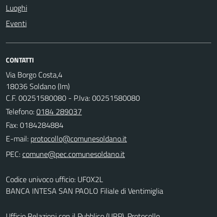
Luoghi
Eventi
CONTATTI
Via Borgo Costa,4
18036 Soldano (Im)
C.F. 00251580080 - P.Iva: 00251580080
Telefono:
0184 289037
Fax: 0184284884
E-mail:
PEC:
Codice univoco ufficio: UF0X2L
BANCA INTESA SAN PAOLO Filiale di Ventimiglia
Ufficio Relazioni con il Pubblico (URP), Protocollo