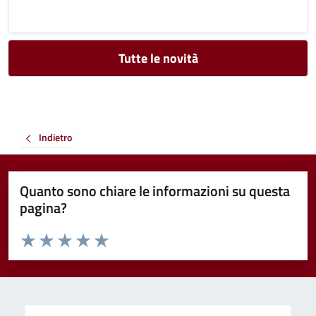
Tutte le novità
Indietro
Quanto sono chiare le informazioni su questa
pagina?
Valuta da 1 a 5 stelle la pagina
Valuta 1 stelle su 5
Valuta 2 stelle su 5
Valuta 3 stelle su 5
Valuta 4 stelle su 5
Valuta 5 stelle su 5