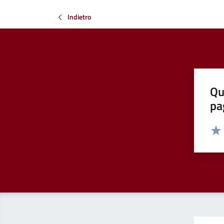
Indietro
Qu
pa
Valut
Valu