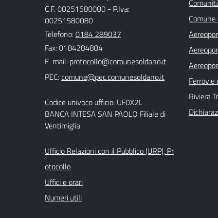
Comunit
C.F. 00251580080 - P.Iva:
Comune 
00251580080
Telefono:
0184 289037
Aereopor
Fax: 0184284884
Aereopor
E-mail:
Aereopor
PEC:
Ferrovie 
Riviera T
Codice univoco ufficio: UF0X2L
Dichiaraz
BANCA INTESA SAN PAOLO Filiale di
Ventimiglia
Ufficio Relazioni con il Pubblico (URP), Pr
otocollo
Uffici e orari
Numeri utili