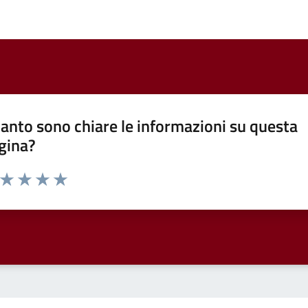
anto sono chiare le informazioni su questa
gina?
a da 1 a 5 stelle la pagina
ta 1 stelle su 5
Valuta 2 stelle su 5
Valuta 3 stelle su 5
Valuta 4 stelle su 5
Valuta 5 stelle su 5