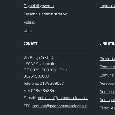
Organi di governo
Imprese 
Personale amministrativo
Politici
Uffici
CONTATTI
LINK UTIL
Via Borgo Costa,4
Provincia
18036 Soldano (Im)
Comunit
C.F. 00251580080 - P.Iva:
Comune 
00251580080
Telefono:
0184 289037
Aereopor
Fax: 0184284884
Aereopor
E-mail:
Aereopor
PEC:
Ferrovie 