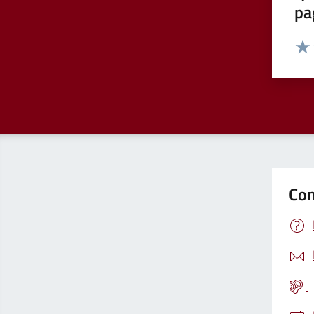
pa
Valut
Valu
Con