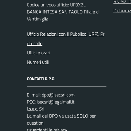
Riviera T
Codice univoco ufficio: UF0X2L
Dichiaraz
BANCA INTESA SAN PAOLO Filiale di
Ventimiglia
Ufficio Relazioni con il Pubblico (URP), Pr
otocollo
Uffici e orari
Numeri utili
CONTATTI D.P.O.
E-mail:
PEC:
I.s.e.c. Srl
La mail del DPO va usata SOLO per
questioni
riguardanti la privacy