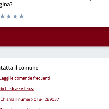
gina?
a da 1 a 5 stelle la pagina
ta 1 stelle su 5
Valuta 2 stelle su 5
Valuta 3 stelle su 5
Valuta 4 stelle su 5
Valuta 5 stelle su 5
tatta il comune
Leggi le domande frequenti
Richiedi assistenza
Chiama il numero 0184 289037