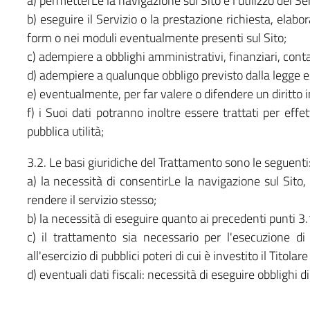
a) permetterLe la navigazione sul Sito e l’utilizzo dei Ser
b) eseguire il Servizio o la prestazione richiesta, elabo
form o nei moduli eventualmente presenti sul Sito;
c) adempiere a obblighi amministrativi, finanziari, contabi
d) adempiere a qualunque obbligo previsto dalla legge e/
e) eventualmente, per far valere o difendere un diritto i
f) i Suoi dati potranno inoltre essere trattati per eff
pubblica utilità;
3.2. Le basi giuridiche del Trattamento sono le seguenti
a) la necessità di consentirLe la navigazione sul Sito,
rendere il servizio stesso;
b) la necessità di eseguire quanto ai precedenti punti 3.
c) il trattamento sia necessario per l'esecuzione d
all'esercizio di pubblici poteri di cui è investito il Titola
d) eventuali dati fiscali: necessità di eseguire obblighi d