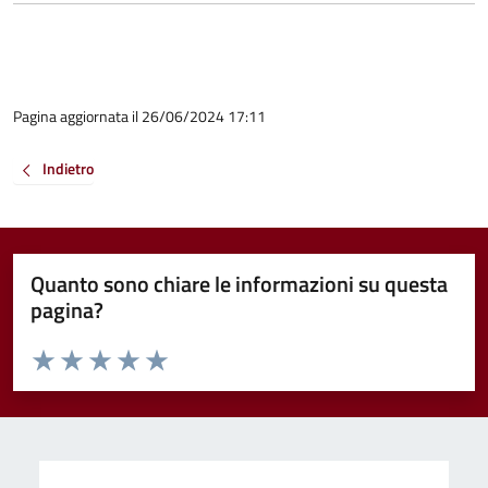
Pagina aggiornata il 26/06/2024 17:11
Indietro
Quanto sono chiare le informazioni su questa
pagina?
Valuta da 1 a 5 stelle la pagina
Valuta 1 stelle su 5
Valuta 2 stelle su 5
Valuta 3 stelle su 5
Valuta 4 stelle su 5
Valuta 5 stelle su 5