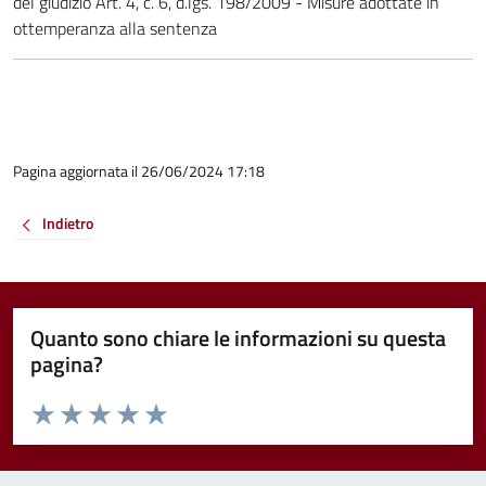
del giudizio Art. 4, c. 6, d.lgs. 198/2009 - Misure adottate in
ottemperanza alla sentenza
Pagina aggiornata il 26/06/2024 17:18
Indietro
Quanto sono chiare le informazioni su questa
pagina?
Valuta da 1 a 5 stelle la pagina
Valuta 1 stelle su 5
Valuta 2 stelle su 5
Valuta 3 stelle su 5
Valuta 4 stelle su 5
Valuta 5 stelle su 5