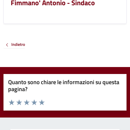
Fimmano' Antonio - Sindaco
Indietro
Quanto sono chiare le informazioni su questa
pagina?
Valuta da 1 a 5 stelle la pagina
Valuta 1 stelle su 5
Valuta 2 stelle su 5
Valuta 3 stelle su 5
Valuta 4 stelle su 5
Valuta 5 stelle su 5