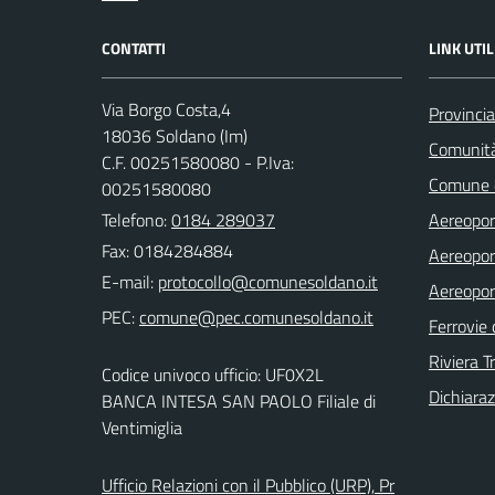
CONTATTI
LINK UTIL
Via Borgo Costa,4
Provincia
18036 Soldano (Im)
Comunit
C.F. 00251580080 - P.Iva:
Comune 
00251580080
Telefono:
0184 289037
Aereopor
Fax: 0184284884
Aereopor
E-mail:
Aereopor
PEC:
Ferrovie 
Riviera T
Codice univoco ufficio: UF0X2L
Dichiaraz
BANCA INTESA SAN PAOLO Filiale di
Ventimiglia
Ufficio Relazioni con il Pubblico (URP), Pr