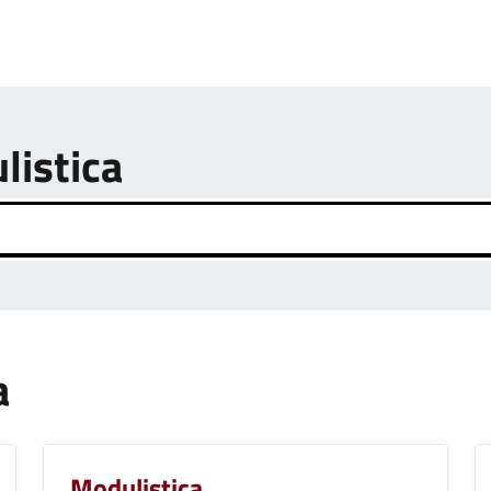
listica
a
Modulistica