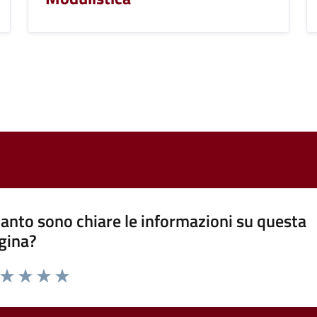
anto sono chiare le informazioni su questa
gina?
a da 1 a 5 stelle la pagina
ta 1 stelle su 5
Valuta 2 stelle su 5
Valuta 3 stelle su 5
Valuta 4 stelle su 5
Valuta 5 stelle su 5