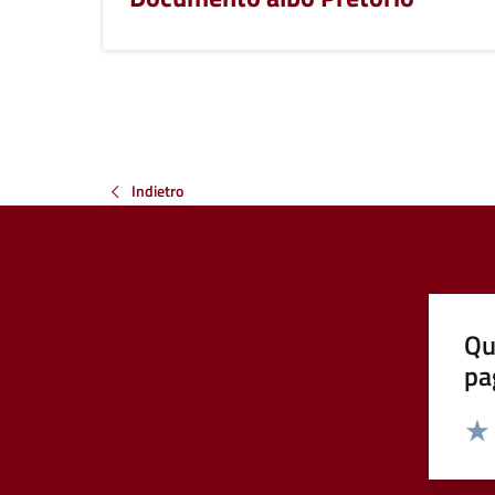
Indietro
Qu
pa
Valut
Valu